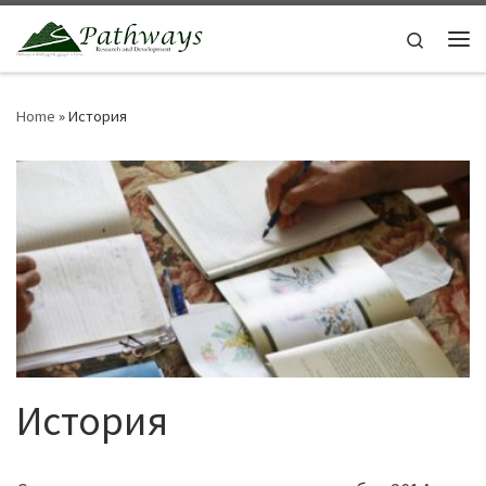
Skip to content
Search
Me
Home
»
История
История