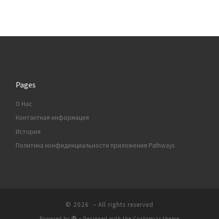
Pages
О Нас
Контактная информация
История
Политика конфиденциальности приложения Pathways
© 2026
– All rights reserved
Powered by
– Designed with the
Customizr theme